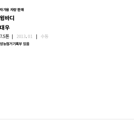
자가용 차량 판매
윙바디
대우
7.5톤
|
2013
.
01
|
수동
성능점거기록부 있음