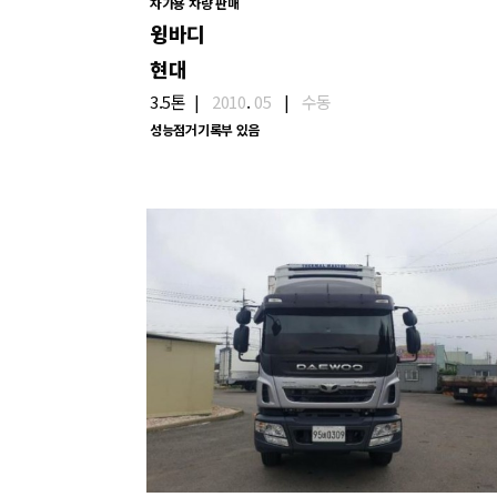
자가용 차량 판매
윙바디
현대
3.5톤
|
2010
.
05
|
수동
성능점거기록부 있음