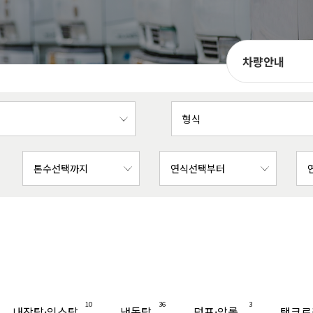
차량안내
10
36
3
내장탑·익스탑
냉동탑
덤프·암롤
탱크로