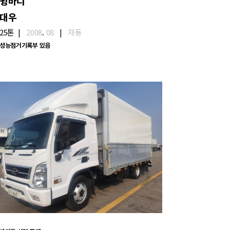
윙바디
대우
25톤
|
2008
.
08
|
자동
성능점거기록부 있음