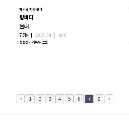
자가용 차량 판매
윙바디
현대
7.5톤
|
2016
.
04
|
수동
성능점거기록부 있음
1
2
3
4
5
6
8
7