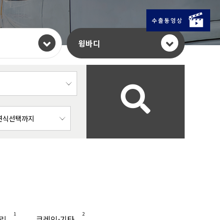
윙바디
1
2
리
크레인·기타