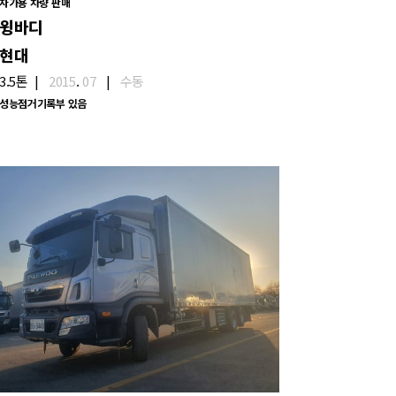
자가용 차량 판매
윙바디
현대
3.5톤
|
2015
.
07
|
수동
성능점거기록부 있음