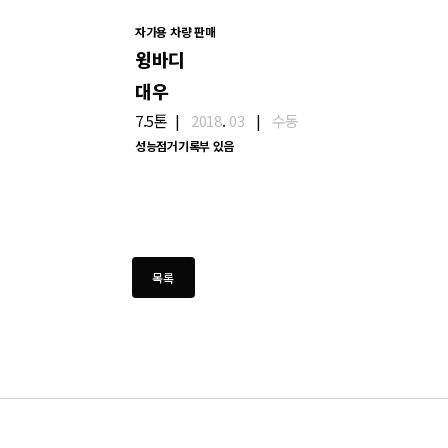
자가용 차량 판매
윙바디
대우
7.5톤
|
2018
.
03
|
수동
성능점거기록부 있음
처음
맨끝