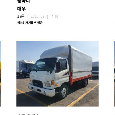
윙바디
대우
17톤
|
2015
.
07
|
자동
성능점거기록부 있음