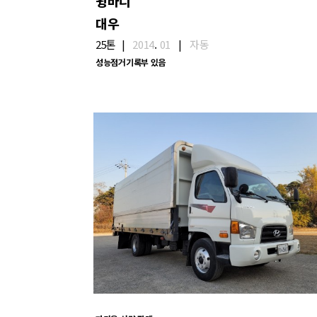
윙바디
대우
25톤
|
2014
.
01
|
자동
성능점거기록부 있음