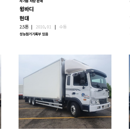
자가용 차량 판매
윙바디
현대
2.5톤
|
2010
.
01
|
수동
성능점거기록부 있음