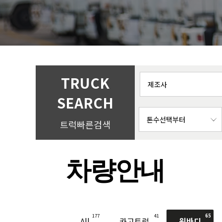
TRUCK
SEARCH
트럭빠른검색
차량안내
177
41
65
All
카고트럭
윙바디